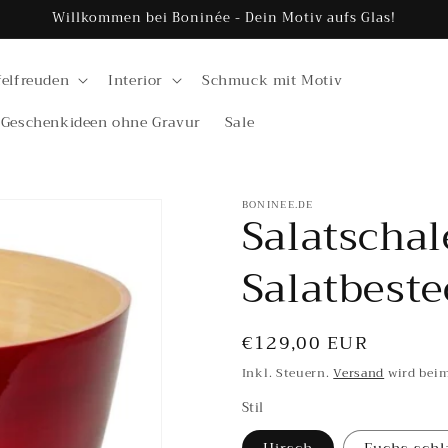
Willkommen bei Boninée - Dein Motiv aufs Glas!
felfreuden
Interior
Schmuck mit Motiv
Geschenkideen ohne Gravur
Sale
BONINEE.DE
Salatschal
Salatbeste
Normaler
€129,00 EUR
Preis
Inkl. Steuern.
Versand
wird beim
Stil