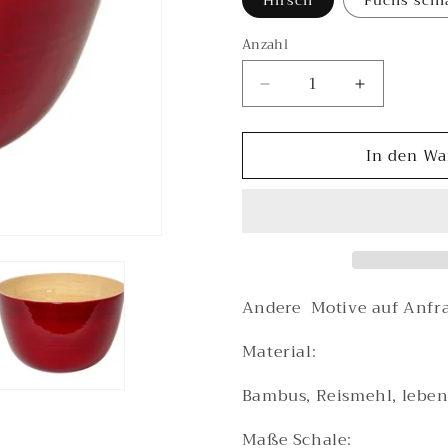
Hirsch
Fuchs schl
Anzahl
Verringere
Erhöhe
die
die
Menge
Menge
In den Wa
für
für
Salatschale
Salatschal
Bambus
Bambus
rot
rot
mit
mit
Salatbesteck
Salatbeste
Andere Motive auf Anfra
Material:
Bambus, Reismehl, leben
Maße Schale: