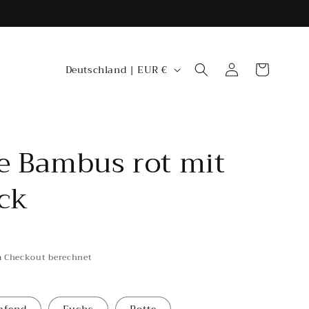
L
Einloggen
Warenkorb
Deutschland | EUR €
a
n
d
/
e Bambus rot mit
R
ck
e
g
i
o
 Checkout berechnet
n