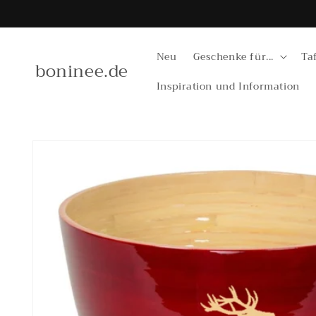
Direkt
zum
Inhalt
Neu
Geschenke für...
Ta
boninee.de
Inspiration und Information
Zu
Produktinformationen
springen