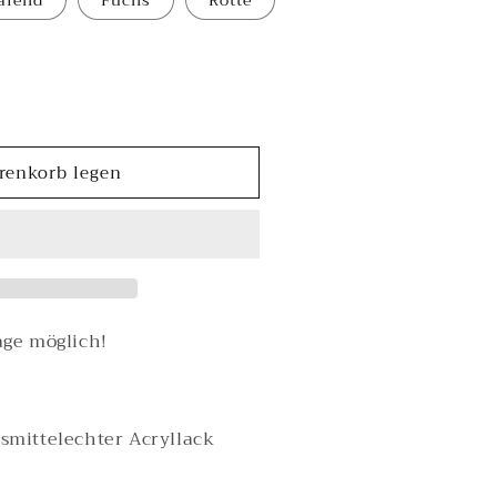
afend
Fuchs
Rotte
renkorb legen
e
ck
ge möglich!
smittelechter Acryllack