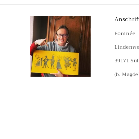
Anschrif
Boninée
Lindenwe
39171 Sül
(b. Magde