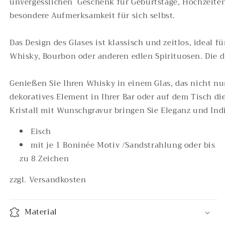
unvergesslichen
G
e
s
c
h
e
n
k
f
ü
r
G
e
b
u
r
t
s
t
a
g
e
,
H
o
c
h
z
e
i
t
e
b
e
s
o
n
d
e
r
e
A
u
f
m
e
r
k
s
a
m
k
e
i
t
f
ü
r
s
i
c
h
s
e
l
b
s
t
.
D
a
s
D
e
s
i
g
n
d
e
s
G
l
a
s
e
s
i
s
t
k
l
a
s
s
i
s
c
h
u
n
d
z
e
i
t
l
o
s
,
i
d
e
a
l
f
ü
W
h
i
sky
,
B
o
u
r
b
o
n
o
d
e
r
a
n
d
e
r
e
n
e
d
l
e
n
S
p
i
r
i
t
u
o
s
e
n
.
D
i
e
d
G
e
n
i
e
ß
e
n
S
i
e
I
h
r
e
n
W
h
i
s
k
y
i
n
e
i
n
e
m
G
l
a
s
,
d
a
s
n
i
c
h
t
n
u
d
e
k
o
r
a
t
i
v
e
s
E
l
e
m
e
n
t
i
n
I
h
r
e
r
B
a
r
o
d
e
r
a
u
f
d
e
m
T
i
s
c
h
d
i
K
r
i
s
t
a
l
l
m
i
t
W
u
n
s
c
h
g
r
a
v
u
r
b
r
i
n
g
e
n
S
i
e
E
l
e
g
a
n
z
u
n
d
I
n
d
​Eisch
mit je 1 Boninée Motiv /Sandstrahlung oder bis
zu 8 Zeichen
zzgl. Versandkosten
Material