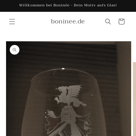
Direkt
Willkommen bei Boninée - Dein Motiv aufs Glas!
zum
Inhalt
boninee.de
Warenkorb
duktinformationen
ingen