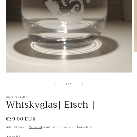
M
2
in
M
ö
Medien
1
von
in
1
/
7
Modal
öffnen
BONINEE.DE
Whiskyglas| Eisch |
Normaler
€39,00 EUR
Preis
Inkl. Steuern.
Versand
wird beim Checkout berechnet