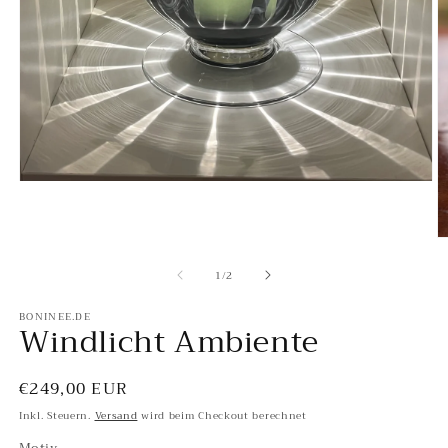
Medien
1
in
Modal
M
öffnen
2
von
in
1
/
2
M
ö
BONINEE.DE
Windlicht Ambiente
Normaler
€249,00 EUR
Preis
Inkl. Steuern.
Versand
wird beim Checkout berechnet