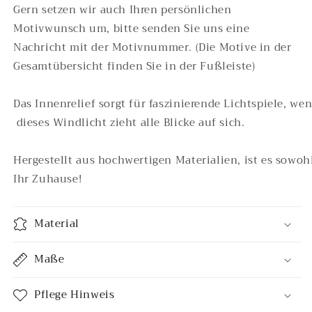
Gern setzen wir auch Ihren persönlichen
Motivwunsch um, bitte senden Sie uns eine
Nachricht mit der Motivnummer. (Die Motive in der
Gesamtübersicht finden Sie in der Fußleiste)
D
a
s
I
n
n
e
n
r
e
l
i
e
f
s
o
r
g
t
f
ü
r
f
a
s
z
i
n
i
e
r
e
n
d
e
L
i
c
h
t
s
p
i
e
l
e
,
w
e
d
i
e
s
e
s
W
i
n
d
l
i
c
h
t
z
i
e
h
t
a
l
l
e
B
l
i
c
k
e
a
u
f
s
i
c
h
.
H
e
r
g
e
s
t
e
l
l
t
a
u
s
h
o
c
h
w
e
r
t
i
g
e
n
M
a
t
e
r
i
a
l
i
e
n
,
i
s
t
e
s
s
o
w
o
h
Ihr
Z
u
h
a
u
s
e
!
Material
Maße
Pflege Hinweis